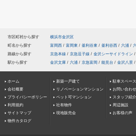
市区町村から探す
横浜市金沢区
町名から探す
富岡西
/
富岡東
/
釜利谷東
/
釜利谷西
/
六浦
/
路線から探す
京急本線
/
京急逗子線
/
金沢シーサイドライン
/
駅から探す
金沢文庫
/
六浦
/
京急富岡
/
能見台
/
金沢八景
/
ホーム
新築一戸建て
駐車スペース
会社概要
リノベーションマンション
お問い合わ
プライバシーポリシー
ペット可マンション
スタッフ紹
利用規約
社有物件
周辺施設
サイトマップ
現地販売会
お客様の声
物件カタログ