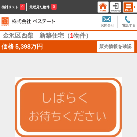
0
0
検討リスト
最近見た物件
お問合せ
電話する
金沢区西柴 新築住宅（
1
物件）
価格
5,398万円
販売情報を確認