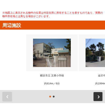
※地図上に表示される物件の位置は付近住所に所在することを表すものであり、実際の
物件所在地とは異なる場合がございます。
周辺施設
横浜市立 文庫小学校
金沢
約614m／8分
約1994
前