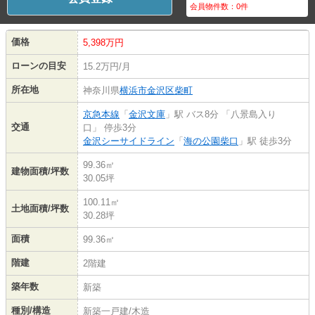
会員物件数：
0
件
価格
5,398万円
ローンの目安
15.2万円/月
所在地
神奈川県
横浜市金沢区
柴町
京急本線
「
金沢文庫
」駅 バス8分 「八景島入り
交通
口」 停歩3分
金沢シーサイドライン
「
海の公園柴口
」駅 徒歩3分
99.36㎡
建物面積/坪数
30.05坪
100.11㎡
土地面積/坪数
30.28坪
面積
99.36㎡
階建
2階建
築年数
新築
種別/構造
新築一戸建/木造