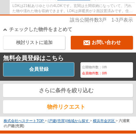
LDKは21帖ありゆとりの4LDKです。玄関は土間収納になっていて、汚れ
た物や濡れた物を収納できます。LDKは床暖房が２面設置済みです。住む
人のことを考えた仕様が搭載されています。
該当公開件数
3
戸
1-3
戸表示
チェックした物件をまとめて
検討リストに追加
お問い合わせ
無料会員登録はこちら
公開物件数：
0
件
会員登録
会員物件数：
0
件
さらに条件を絞り込む
物件リクエスト
株式会社べステートTOP
>
(戸建(売買))地域から探す
>
横浜市金沢区
>
六浦東
の戸建(売買)