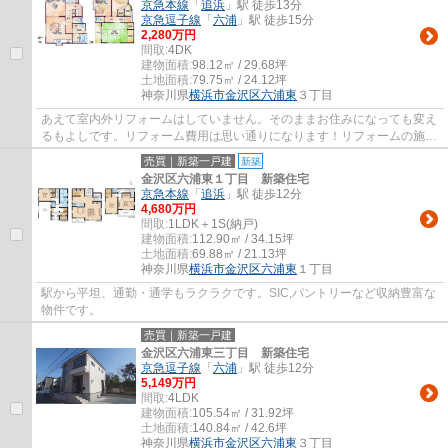
京急本線
「
追浜
」駅 徒歩13分
京急逗子線
「
六浦
」駅 徒歩15分
2,280万円
間取:
4DK
建物面積:
98.12㎡ / 29.68坪
土地面積:
79.75㎡ / 24.12坪
神奈川県
横浜市金沢区
六浦東
３丁目
あえて室内外リフォームはしていません。そのままお住みになっても変え
るもよしです。リフォーム費用は思い通りになります！リフォームの施工
のご相談も承ります。
売買｜新築一戸建
新築
金沢区六浦東１丁目 新築住宅
京急本線
「
追浜
」駅 徒歩12分
4,680万円
間取:
1LDK＋1S(納戸)
建物面積:
112.90㎡ / 34.15坪
土地面積:
69.88㎡ / 21.13坪
神奈川県
横浜市金沢区
六浦東
１丁目
駅から平坦、通勤・通学もラクラクです。SIC,パントリーなど収納豊富な
物件です。
売買｜新築一戸建
金沢区六浦東三丁目 新築住宅
京急逗子線
「
六浦
」駅 徒歩12分
5,149万円
間取:
4LDK
建物面積:
105.54㎡ / 31.92坪
土地面積:
140.84㎡ / 42.6坪
神奈川県
横浜市金沢区
六浦東
３丁目