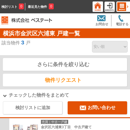
0
0
検討リスト
最近見た物件
お問合せ
電話する
横浜市金沢区六浦東 戸建一覧
3
該当物件
戸
さらに条件を絞り込む
物件リクエスト
チェックした物件をまとめて
検討リストに追加
お問い合わせ
売買｜中古一戸建
金沢区六浦東3丁目 中古戸建て