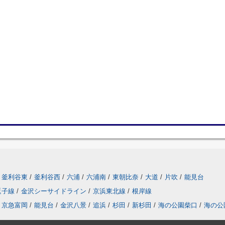
釜利谷東
/
釜利谷西
/
六浦
/
六浦南
/
東朝比奈
/
大道
/
片吹
/
能見台
逗子線
/
金沢シーサイドライン
/
京浜東北線
/
根岸線
京急富岡
/
能見台
/
金沢八景
/
追浜
/
杉田
/
新杉田
/
海の公園柴口
/
海の公