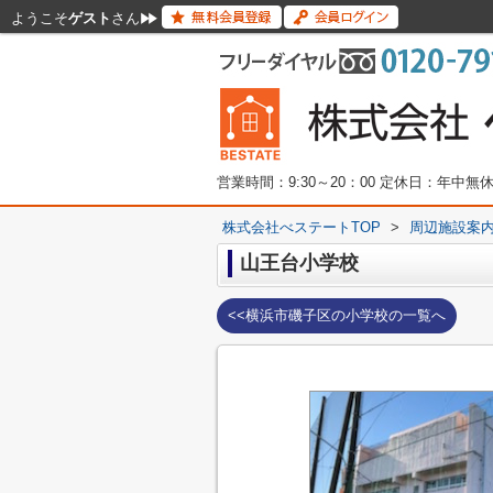
ようこそ
ゲスト
さん
営業時間：9:30～20：00 定休日：年中
株式会社べステートTOP
>
周辺施設案
山王台小学校
<<横浜市磯子区の小学校の一覧へ