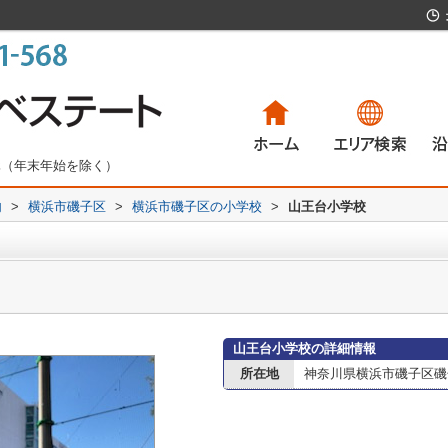
無休（年末年始を除く）
内
>
横浜市磯子区
>
横浜市磯子区の小学校
>
山王台小学校
一戸建て
マンション
土地
賃貸物件
一
マ
土
賃
山王台小学校の詳細情報
所在地
神奈川県横浜市磯子区磯子