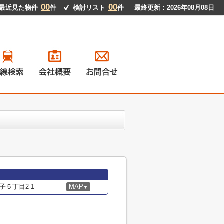
00
00
最近見た物件
件
検討リスト
件
最終更新：2026年08月08日
戸建て
ンション
地
貸物件
５丁目2-1
MAP
▼