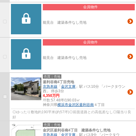
会員物件
能見台 建築条件なし売地
会員物件
能見台 建築条件なし売地
売買｜売地
釜利谷南4丁目売地
京急本線
「
金沢文庫
」駅 バス10分 「パークタウン
西」 停歩3分
4,350万円
坪数:
57.48坪/190.03㎡
神奈川県
横浜市金沢区
釜利谷南
４丁目
◎ゆったり敷地約190平米(約57坪)◎前面道路との高低差なし◎陽当り良
好
売買｜売地
金沢区釜利谷南4丁目 建築条件なし売地
京急本線
「
金沢文庫
」駅 バス9分 「パークタウ