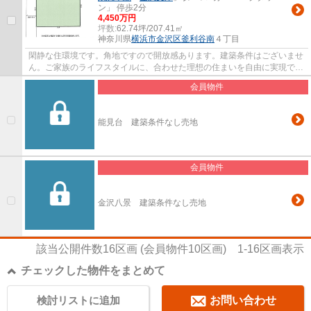
ン」 停歩2分
4,450万円
坪数:
62.74坪/207.41㎡
神奈川県
横浜市金沢区
釜利谷南
４丁目
閑静な住環境です。角地ですので開放感あります。建築条件はございませ
ん。ご家族のライフスタイルに、合わせた理想の住まいを自由に実現でき
ます。
会員物件
能見台 建築条件なし売地
会員物件
金沢八景 建築条件なし売地
該当公開件数
16
区画 (会員物件
10
区画)
1-16
区画表示
チェックした物件をまとめて
検討リストに追加
お問い合わせ