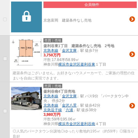
会員物件
京急富岡 建築条件なし売地
売買｜売地
釜利谷東1丁目 建築条件なし売地 2号地
京急本線
「
金沢文庫
」駅 徒歩7分
3,750万円
坪数:
17.84坪/58.99㎡
神奈川県
横浜市金沢区
釜利谷東
１丁目
建築条件はございません。お好きなハウスメーカーで、ご家族の理想の住
まいを自由に実現できます。
売買｜売地
釜利谷南4丁目売地
京急本線
「
金沢文庫
」駅 バス9分 「パークタウン中
央」 停歩2分
京急本線
「
金沢八景
」駅 徒歩42分
京急逗子線
「
六浦
」駅 徒歩38分
3,980万円
坪数:
59坪/195.06㎡
神奈川県
横浜市金沢区
釜利谷南
４丁目
◎人気のパークタウン分譲地◎ゆったり敷地約195㎡（約59坪）◎陽当り
良好