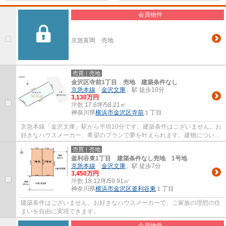
会員物件
京急富岡 売地
売買｜売地
金沢区寺前1丁目 売地 建築条件なし
京急本線
「
金沢文庫
」駅 徒歩10分
3,130万円
坪数:
17.6坪/58.21㎡
神奈川県
横浜市金沢区
寺前
１丁目
京急本線「金沢文庫」駅から平坦10分です。建築条件はございません。お
好きなハウスメーカー、希望のプランで夢を叶えられます。建物について
ご相談承ります。
売買｜売地
釜利谷東1丁目 建築条件なし売地 1号地
京急本線
「
金沢文庫
」駅 徒歩7分
3,450万円
坪数:
18.12坪/59.91㎡
神奈川県
横浜市金沢区
釜利谷東
１丁目
建築条件はございません。お好きなハウスメーカーで、ご家族の理想の住
まいを自由に実現できます。
会員物件