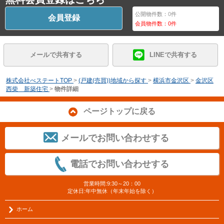
公開物件数：
0
件
会員登録
会員物件数：
0
件
メールで共有する
LINEで共有する
株式会社べステートTOP
>
(戸建(売買))地域から探す
>
横浜市金沢区
>
金沢区
西柴 新築住宅
>
物件詳細
ページトップに戻る
メールでお問い合わせする
電話でお問い合わせする
営業時間:9:30～20：00
定休日:年中無休（年末年始を除く）
ホーム