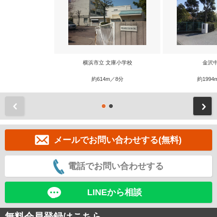
横浜市立 文庫小学校
金沢
約614m／8分
約1994
前
メールでお問い合わせする(無料)
電話でお問い合わせする
LINEから相談
無料会員登録はこちら