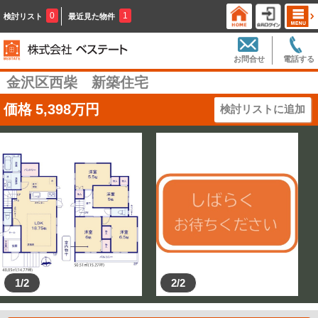
0
1
検討リスト
最近見た物件
お問合せ
電話する
金沢区西柴 新築住宅
価格
5,398
万円
検討リストに追加
1/2
2/2