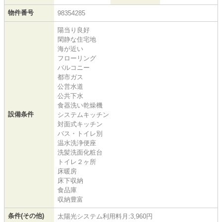
物件番号
98354285
陽当り良好
閑静な住宅地
海が近い
フローリング
バルコニー
都市ガス
公営水道
公共下水
食器洗い乾燥機
設備条件
システムキッチン
対面式キッチン
バス・トイレ別
温水洗浄便座
洗髪洗面化粧台
トイレ２ヶ所
床暖房
床下収納
食品庫
収納豊富
条件(その他)
太陽光システム利用料月:3,960円