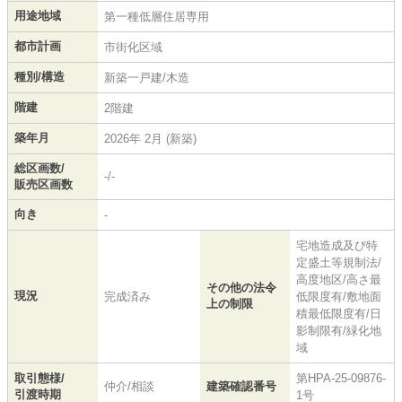
用途地域
第一種低層住居専用
都市計画
市街化区域
種別/構造
新築一戸建/木造
階建
2階建
築年月
2026年 2月 (新築)
総区画数/
-/-
販売区画数
向き
-
宅地造成及び特
定盛土等規制法/
高度地区/高さ最
その他の法令
現況
完成済み
低限度有/敷地面
上の制限
積最低限度有/日
影制限有/緑化地
域
取引態様/
第HPA-25-09876-
仲介/相談
建築確認番号
引渡時期
1号