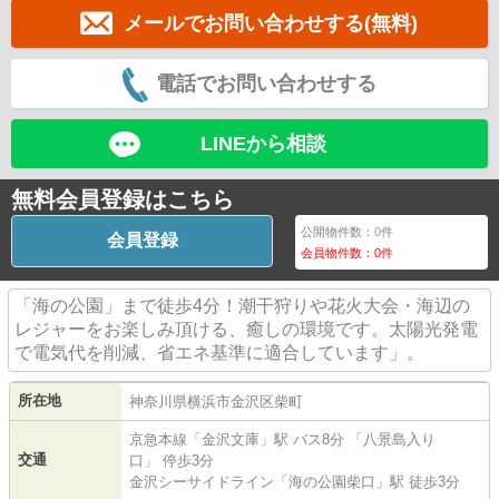
メールでお問い合わせする(無料)
電話でお問い合わせする
LINEから相談
無料会員登録はこちら
公開物件数：
0
件
会員登録
会員物件数：
0
件
「海の公園」まで徒歩4分！潮干狩りや花火大会・海辺の
レジャーをお楽しみ頂ける、癒しの環境です。太陽光発電
で電気代を削減、省エネ基準に適合しています」。
所在地
神奈川県
横浜市金沢区
柴町
京急本線
「
金沢文庫
」駅 バス8分 「八景島入り
交通
口」 停歩3分
金沢シーサイドライン
「
海の公園柴口
」駅 徒歩3分