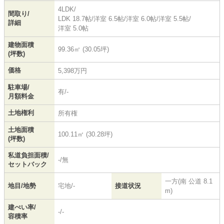
4LDK/
間取り/
LDK 18.7帖
/
洋室 6.5帖
/
洋室 6.0帖
/
洋室 5.5帖
/
詳細
洋室 5.0帖
建物面積
99.36㎡ (30.05坪)
(坪数)
価格
5,398万円
駐車場/
有/-
月額料金
土地権利
所有権
土地面積
100.11㎡ (30.28坪)
(坪数)
私道負担面積/
-/無
セットバック
一方(南 公道 8.1
地目/地勢
宅地/-
接道状況
m)
建ぺい率/
-/-
容積率