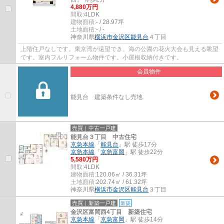
4,880万円
間取:
4LDK
建物面積:
- / 28.97坪
土地面積:
- / -
神奈川県
横浜市金沢区
能見台
４丁目
上階住戸なしです。東京湾が遠望でき、海の公園の花火大会も見える眺望
です。室内フルリフォーム物件です。小屋根収納付きです。
会員物件
能見台 建築条件なし売地
売買｜中古一戸建
能見台３丁目 中古住宅
京急本線
「
能見台
」駅 徒歩17分
京急本線
「
京急富岡
」駅 徒歩22分
5,580万円
間取:
4LDK
建物面積:
120.06㎡ / 36.31坪
土地面積:
202.74㎡ / 61.32坪
神奈川県
横浜市金沢区
能見台
３丁目
売買｜新築一戸建
新築
金沢区富岡西4丁目 新築住宅
京急本線
「
京急富岡
」駅 徒歩14分