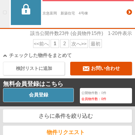
京急富岡 新築住宅 4号棟
該当公開件数
23
件 (会員物件
15
件)
1-20
件表示
1
2
<<前へ
次へ>>
最初
チェックした物件をまとめて
検討リストに追加
お問い合わせ
無料会員登録はこちら
公開物件数：
0
件
会員登録
会員物件数：
0
件
さらに条件を絞り込む
物件リクエスト