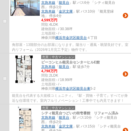
京急本線
「
能見台
」駅 バス6分 「シティ能見台
西」 停歩1分
京急本線
「
金沢文庫
」駅 バス10分 「能見堂緑
地」 停歩4分
4,599万円
間取:
4LDK
建物面積:
- / 30.38坪
土地面積:
- / -
神奈川県
横浜市金沢区
能見台
４丁目
角部屋・13階部分のお部屋になります。陽当り・通風・眺望良好です。室
内リフォーム（2026年1月完工予定）物件です。
売買｜中古マンション
ビーコンヒル能見台センターヒルE館
京急本線
「
能見台
」駅 徒歩7分
4,798万円
間取:
2LDK
建物面積:
- / 18.99坪
土地面積:
- / -
神奈川県
横浜市金沢区
能見台東
5-2
能見台を代表する大規模コミュニティ。『駅・買物・子育て』すべてが身
近な住環境です。室内フルリノベーション！工事中でも内見できます！
売買｜中古マンション
シティ能見台つどいの街壱番館 リフォーム済み
京急本線
「
能見台
」駅 バス10分 「シティ能見台
西」 停歩2分
京急本線
「
金沢文庫
」駅 バス15分 「シティ能見台
西」 停歩2分