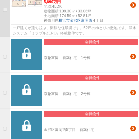
5,690万円
間取:
4LDK
建物面積:
109.30㎡ / 33.06坪
土地面積:
174.59㎡ / 52.81坪
神奈川県
横浜市金沢区
富岡西
４丁目
一戸建てが建ち並ぶ、閑静な住環境です。52坪のゆとりの敷地です。浄水
システム『ミラブルZERO』搭載物件です。
会員物件
京急富岡 新築住宅 1号棟
会員物件
京急富岡 新築住宅 2号棟
会員物件
金沢区富岡西5丁目 新築住宅