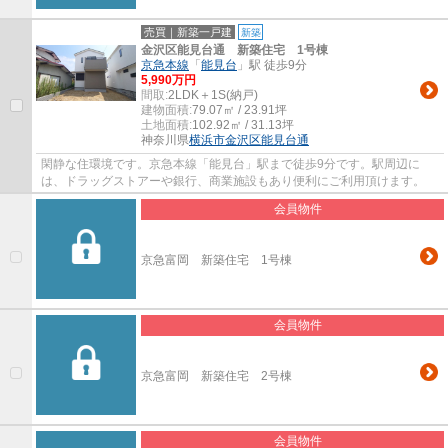
売買｜新築一戸建
新築
金沢区能見台通 新築住宅 1号棟
京急本線
「
能見台
」駅 徒歩9分
5,990万円
間取:
2LDK＋1S(納戸)
建物面積:
79.07㎡ / 23.91坪
土地面積:
102.92㎡ / 31.13坪
神奈川県
横浜市金沢区
能見台通
閑静な住環境です。京急本線「能見台」駅まで徒歩9分です。駅周辺に
は、ドラッグストアーや銀行、商業施設もあり便利にご利用頂けます。
会員物件
京急富岡 新築住宅 1号棟
会員物件
京急富岡 新築住宅 2号棟
会員物件