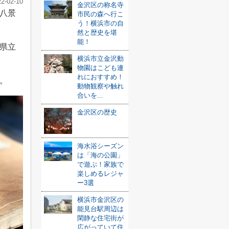
22-02-10
金沢区の称名寺
八景
市民の森へ行こ
う！横浜市の自
然と歴史を堪
能！
県立
横浜市立金沢動
物園はこども連
れにおすすめ！
。
動物観察や触れ
合いを...
金沢区の歴史
海水浴シーズン
は「海の公園」
で遊ぶ！家族で
楽しめるレジャ
ー3選
横浜市金沢区の
能見台駅周辺は
閑静な住宅街が
広がっていて住