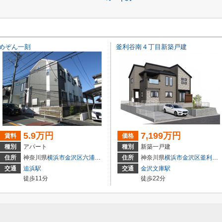
めぞん一刻
釜利谷南４丁目新築戸建
5.9万円
7,199万円
賃料
価格
種別
アパート
種別
新築一戸建
7-12
住所
神奈川県
横浜市金沢区
六浦東
２丁目7-12
住所
神奈川県
横浜市金沢区
釜利谷南
交通
追浜駅
交通
金沢文庫駅
徒歩11分
徒歩22分