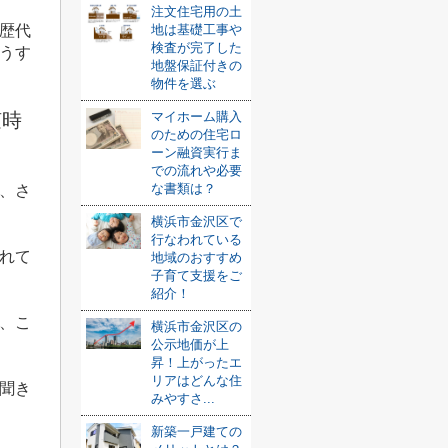
注文住宅用の土
歴代
地は基礎工事や
検査が完了した
うす
地盤保証付きの
物件を選ぶ
随時
マイホーム購入
のための住宅ロ
ーン融資実行ま
での流れや必要
な書類は？
、さ
横浜市金沢区で
行なわれている
れて
地域のおすすめ
子育て支援をご
紹介！
、こ
横浜市金沢区の
公示地価が上
昇！上がったエ
リアはどんな住
聞き
みやすさ...
新築一戸建ての