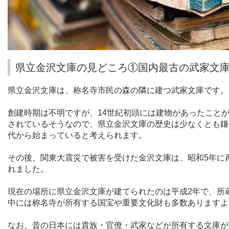
県立金沢文庫の見どころ①国内最古の武家文
県立金沢文庫は、称名寺市民の森の隣に建つ武家文庫です。
創建時期は不明ですが、
14
世紀初頭には建物があったこと
されているそうなので、県立金沢文庫の歴史は少なくとも鎌
代から始まっていると考えられます。
その後、関東大震災で被害を受けた金沢文庫は、昭和
5
年に
れました。
現在の場所に県立金沢文庫が建てられたのは平成
2
年で、所
中には称名寺が所有する国宝や重要文化財も多数ありますよ
なお、昔の日本には貴族・官僚・武家などが所有する文庫が