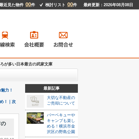
00
00
最近見た物件
件
検討リスト
件
最終更新：2026年08月08日
ろが多い日本最古の武家文庫
戸建て
ンション
地
貸物件
最新記事
の魅力！
大切な不動産の
め！｜次
ご売却について
バーベキューや
キャンプも楽し
古の
める！横浜市金
沢区の野島公園