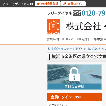
ようこそ
ゲスト
さん
営業時間：9:30～20：00 定休日：年中
株式会社べステートTOP
>
株式会社 ベ
横浜市金沢区の県立金沢文
メールアドレス