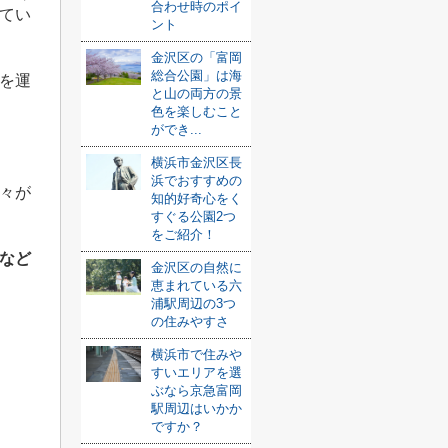
合わせ時のポイ
てい
ント
金沢区の「富岡
総合公園」は海
を運
と山の両方の景
色を楽しむこと
ができ...
々
横浜市金沢区長
浜でおすすめの
々が
知的好奇心をく
すぐる公園2つ
をご紹介！
など
金沢区の自然に
恵まれている六
浦駅周辺の3つ
の住みやすさ
横浜市で住みや
すいエリアを選
ぶなら京急富岡
駅周辺はいかか
ですか？