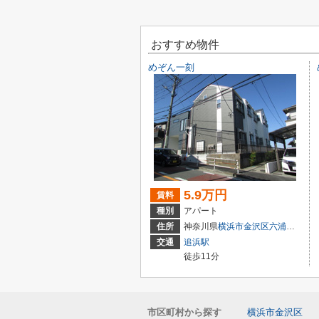
おすすめ物件
めぞん一刻
5.9万円
賃料
種別
アパート
住所
神奈川県
横浜市金沢区
六浦東
２丁目
交通
追浜駅
徒歩11分
市区町村から探す
横浜市金沢区