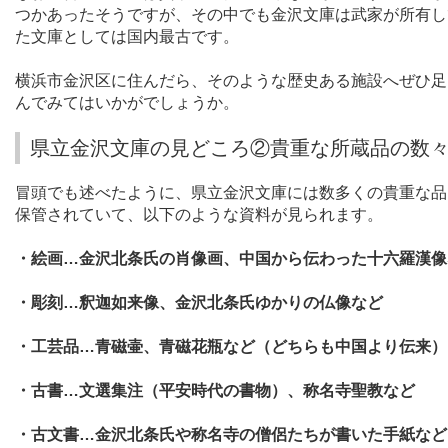
つかあったそうですが、その中でも金沢文庫は武家が所有し
た文庫としては国内最古です。
横浜市金沢区に住んだら、そのような歴史ある施設へぜひ足
んでみてはいかがでしょうか。
県立金沢文庫の見どころ②貴重な所蔵品の数
冒頭でも述べたように、県立金沢文庫には数多くの貴重な品
保管されていて、以下のような資料が見られます。
・絵画…金沢北条氏の肖像画、中国から伝わった十六羅漢像
・彫刻…釈迦如来像、金沢北条氏ゆかりの仏像など
・工芸品…青磁壷、青磁花瓶など（どちらも中国より伝来）
・古書…文選集注（平安時代の書物）、称名寺聖教など
・古文書…金沢北条氏や称名寺の僧侶たちが書いた手紙など