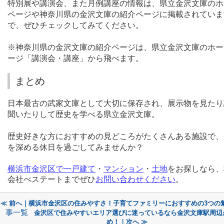
特別展や講演会、また月例講座の情報は、県立金沢文庫のホ
ページや神奈川県の金沢文庫の紹介ページに掲載されていま
で、ぜひチェックしてみてください。
※神奈川県の金沢文庫の紹介ページは、県立金沢文庫のホー
ージ「講演会・講座」から飛べます。
まとめ
日本最古の武家文庫として大切に保存され、展示物を見たり
聞いたりして歴史を学べる県立金沢文庫。
歴史好きな方におすすめの見どころがたくさんある施設で、
を深める休日を過ごしてみませんか？
横浜市金沢区
で
一戸
建
て
・
マンショ
ン
・
土
地
をお探しなら、
会社べステートまでぜひ
お問い合わ
せ
ください
。
≪ 前へ｜横浜市金沢区の住みやすさ！子育てファミリーにおすすめの3つの
事一覧
金沢区で住みやすいエリア選びに迷っているなら金沢文庫駅周辺
め！｜次へ ≫