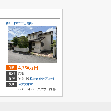
釜利谷南4丁目売地
4,350万円
価格
種別
売地
４丁目8-5
住所
神奈川県
横浜市金沢区
釜利谷南
４丁目
交通
金沢文庫駅
バス10分 パークタウン西 停歩3分