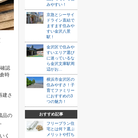
みやすい！
京急とシーサイ
ドライン直結で
ますます住みや
すい金沢八景
駅！
庫
金沢区で住みや
すいエリア選び
に迷っているな
ら金沢文庫駅周
が確認
辺がお...
倉時
横浜市金沢区の
住みやすさ！子
育てファミリー
再建さ
におすすめの3
つの魅力！
おすすめ記事
蔵品の
。
フリープラン住
宅とは何？選ぶ
メリットや打ち
いく