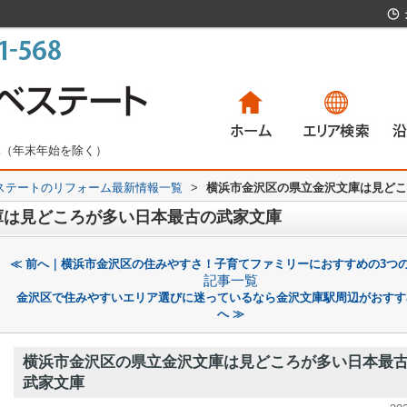
無休（年末年始を除く）
ステートのリフォーム最新情報一覧
>
横浜市金沢区の県立金沢文庫は見どこ
一戸建て
マンション
土地
賃貸物件
一
マ
土
賃
庫は見どころが多い日本最古の武家文庫
≪ 前へ｜横浜市金沢区の住みやすさ！子育てファミリーにおすすめの3つ
記事一覧
金沢区で住みやすいエリア選びに迷っているなら金沢文庫駅周辺がおすす
へ ≫
横浜市金沢区の県立金沢文庫は見どころが多い日本最
武家文庫