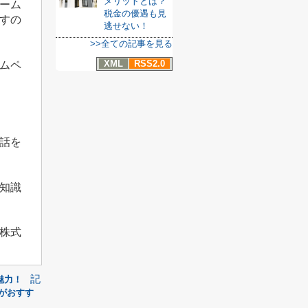
メリットとは？
ーム
税金の優遇も見
すの
逃せない！
>>全ての記事を見る
XML
RSS2.0
ムペ
話を
知識
株式
記
魅力！
がおすす